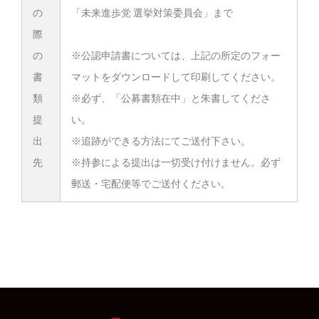
の
「未来進歩党 選挙対策委員会」まで
際
の
※公認申請書については、上記の所定のフォー
書
マットをダウンロードして印刷してください。
類
※必ず、「公募書類在中」と朱書してくださ
提
い。
出
※追跡ができる方法にてご送付下さい。
先
※持参による提出は一切受け付けません。必ず
郵送・宅配便等でご送付ください。